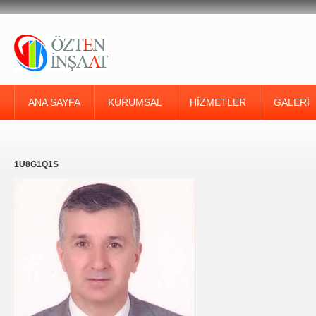
ANA SAYFA
KURUMSAL
HIZMETLER
GALERI
1U8G1Q1S